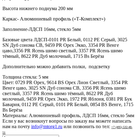
Высота нижнего подиума 200 мм
Каркас- Алюминиевый профиль («Т-Комплект»)
Заполнение-ЛДСП 16мм, стекло 5мм
Базовые цвета ЛДСП-0101 PR Белый, 0112 PE Серый, 3025
SN Дуб сонома СВ, 9459 PR Орех Экко, 3354 PR Венге
цаво,3356 PR Ясень шимо светлый, 3357 PR Ясень шимо
тёмный, 8622 PR Дуб молочный, 1715 Bs Берёза
Дополнительно можно добавить полки, подсветку
Толщина стекла:
5 мм
Цвет:
0729 PR Орех, 9614 BS Орех Лион Светлый, 3354 PR
Венге цаво, 3025 SN Дуб сонома СВ, 3356 PR Ясень шимо
светлый, 3357 PR Ясень шимо тёмный, 8622 PR Дуб
молочный, 9459 PR Орех Экко, 1972 PR Яблоня, 0381 PR Бук
Бавария, 0112 PE Серый, 0101 PR Белый, 0854 BS Венге, 1715
Bs Берёза
Материалы:
Алюминиевый профиль, ЛДСП 16мм, стекло 5мм
Если у вас возникнут вопросы по заказу вы можете написать
нам на почту
info@mtorg1.ru
или позвонить по тел:
+7 (495) 532-48-
51