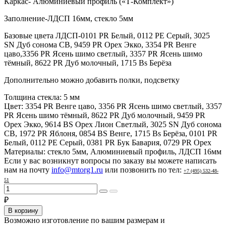
Каркас- Алюминиевый профиль («Т-Комплект»)
Заполнение-ЛДСП 16мм, стекло 5мм
Базовые цвета ЛДСП-0101 PR Белый, 0112 PE Серый, 3025
SN Дуб сонома СВ, 9459 PR Орех Экко, 3354 PR Венге
цаво,3356 PR Ясень шимо светлый, 3357 PR Ясень шимо
тёмный, 8622 PR Дуб молочный, 1715 Bs Берёза
Дополнительно можно добавить полки, подсветку
Толщина стекла:
5 мм
Цвет:
3354 PR Венге цаво, 3356 PR Ясень шимо светлый, 3357
PR Ясень шимо тёмный, 8622 PR Дуб молочный, 9459 PR
Орех Экко, 9614 BS Орех Лион Светлый, 3025 SN Дуб сонома
СВ, 1972 PR Яблоня, 0854 BS Венге, 1715 Bs Берёза, 0101 PR
Белый, 0112 PE Серый, 0381 PR Бук Бавария, 0729 PR Орех
Материалы:
стекло 5мм, Алюминиевый профиль, ЛДСП 16мм
Если у вас возникнут вопросы по заказу вы можете написать
нам на почту
info@mtorg1.ru
или позвонить по тел:
+7 (495) 532-48-
51
₽
В корзину
Возможно изготовление по вашим размерам и